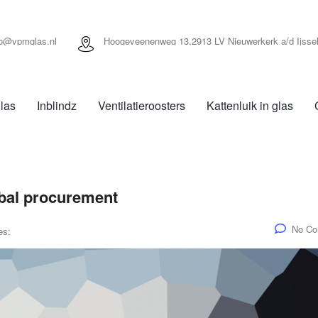
fo@vpmglas.nl
Hoogeveenenweg 13,2913 LV Nieuwerkerk a/d Ijsse
las
Inblindz
Ventilatieroosters
Kattenluik in glas
obal procurement
No C
es: