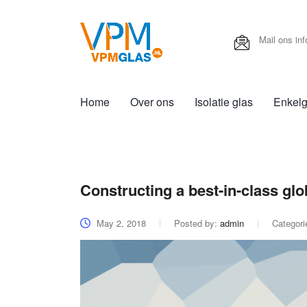
Mail ons
in
Home
Over ons
Isolatie glas
Enkelg
Constructing a best-in-class gl
May 2, 2018
Posted by:
admin
Categori