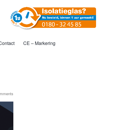
l
Contact
CE – Markering
omments