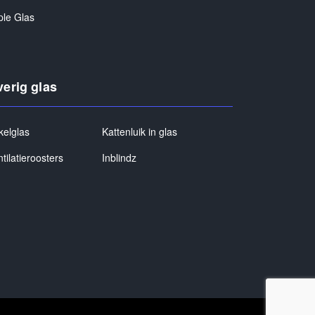
ple Glas
erig glas
kelglas
Kattenluik in glas
tilatieroosters
Inblindz