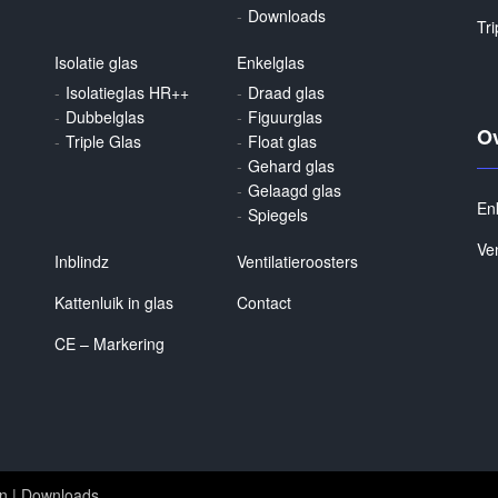
Downloads
Tri
Isolatie glas
Enkelglas
Isolatieglas HR++
Draad glas
Dubbelglas
Figuurglas
Ov
Triple Glas
Float glas
Gehard glas
Gelaagd glas
En
Spiegels
Ven
Inblindz
Ventilatieroosters
Kattenluik in glas
Contact
CE – Markering
n
|
Downloads