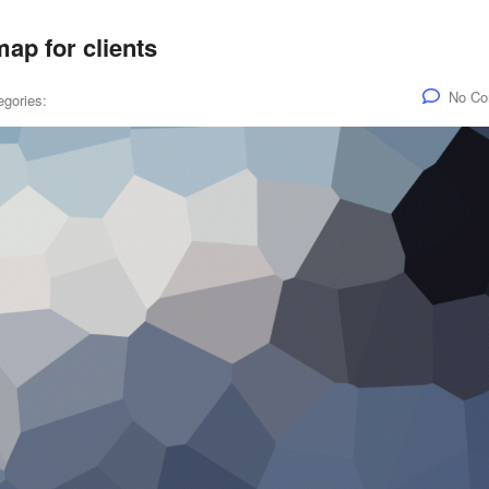
ap for clients
No C
egories: